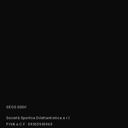
Società Sportiva Dilettantistica a r.l.
P.IVA e C.F.: 09305930969
Cod. SDI: KRRH6B9
Siamo una società sportiva affiliata a OPES ITALIA, LIBERTAS,
CSEN, FIDS, FGI, ENDAS, enti di promozione sportive riconosciuti
dal CONI. L’attività di propaganda é in funzione agli scopi
istituzionali e necessaria per lo sviluppo e la divulgazione dello
Sport dilettantistico nazionale.
ATTIVITÀ RISERVATE AI TESSERATI
DOVE SIAMO
C.so di Porta Vigentina 35 - Milano
Tel. +390236754860
Wa: +39 3486487025 Il numero non accetta chiamate, solo
messaggi
PRIVACY
Cookie Policy
Privacy Policy