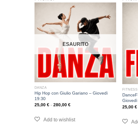
ESAURITO
DANZA
FITNESS
Hip Hop con Giulio Gariano – Giovedì
isci – Lunedì
DanceFi
19:30
Giovedì
25,00
€
-
280,00
€
25,00
€