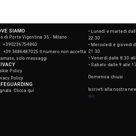
OVE SIAMO
• Lunedì e martedì dall
so di Porta Vigentina 35 - Milano
22.30
l. +390236754860
• Mercoledì e giovedì d
21.30
: +39 3486487025 Il numero non accetta
• Venerdì dalle 8.30 al
iamate, solo messaggi
RIVACY
• Sabato dalle 9 alle 1
okie Policy
Domenica chiusi
ivacy Policy
AFEGUARDING
Iscriviti alla nostra ne
gnala. Clicca qui
qui