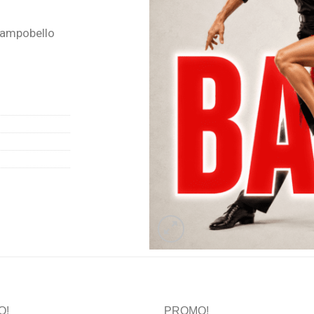
Campobello
O!
PROMO!