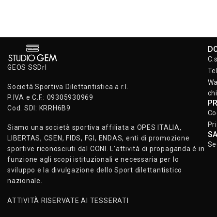
D
C.
GEOS SSDrl
Te
Wa
Società Sportiva Dilettantistica a r.l.
ch
P.IVA e C.F.: 09305930969
P
Cod. SDI: KRRH6B9
Co
Pr
Siamo una società sportiva affiliata a OPES ITALIA,
S
LIBERTAS, CSEN, FIDS, FGI, ENDAS, enti di promozione
Se
sportive riconosciuti dal CONI. L’attività di propaganda é in
funzione agli scopi istituzionali e necessaria per lo
sviluppo e la divulgazione dello Sport dilettantistico
nazionale.
ATTIVITÀ RISERVATE AI TESSERATI