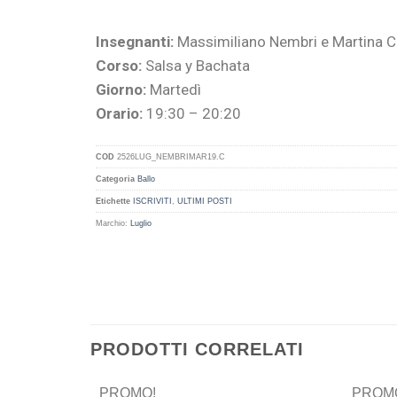
Insegnanti:
Massimiliano Nembri e Martina 
Corso:
Salsa y Bachata
Giorno:
Martedì
Orario:
19:30 – 20:20
COD
2526LUG_NEMBRIMAR19.C
Categoria
Ballo
Etichette
ISCRIVITI
,
ULTIMI POSTI
Marchio:
Luglio
PRODOTTI CORRELATI
PROMO!
PROM