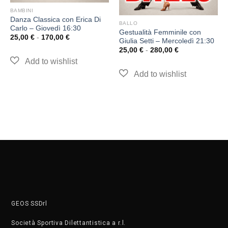
BAMBINI
Danza Classica con Erica Di
BALLO
Carlo – Giovedì 16:30
Gestualità Femminile con
25,00
€
-
170,00
€
Giulia Setti – Mercoledì 21:30
25,00
€
-
280,00
€
GEOS SSDrl
Società Sportiva Dilettantistica a r.l.