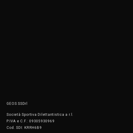
Società Sportiva Dilettantistica a r.l.
P.IVA e C.F.: 09305930969
Cod. SDI: KRRH6B9
Siamo una società sportiva affiliata a OPES ITALIA, LIBERTAS,
CSEN, FIDS, FGI, ENDAS, enti di promozione sportive riconosciuti
dal CONI. L’attività di propaganda é in funzione agli scopi
istituzionali e necessaria per lo sviluppo e la divulgazione dello
Sport dilettantistico nazionale.
ATTIVITÀ RISERVATE AI TESSERATI
DOVE SIAMO
C.so di Porta Vigentina 35 - Milano
Tel. +390236754860
Wa: +39 3486487025 Il numero non accetta chiamate, solo
messaggi
PRIVACY
Cookie Policy
Privacy Policy
SAFEGUARDING
Segnala. Clicca qui