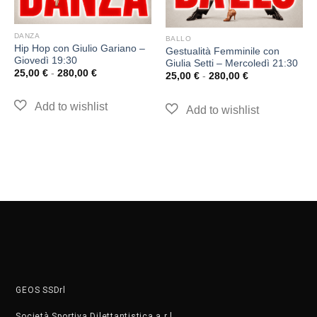
DANZA
BALLO
Hip Hop con Giulio Gariano –
Gestualità Femminile con
Giovedì 19:30
Giulia Setti – Mercoledì 21:30
25,00
€
-
280,00
€
25,00
€
-
280,00
€
GEOS SSDrl
Società Sportiva Dilettantistica a r.l.