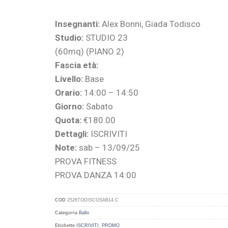
Insegnanti:
Alex Bonni, Giada Todisco
Studio:
STUDIO 23
(60mq) (PIANO 2)
Fascia età:
Livello:
Base
Orario:
14:00 – 14:50
Giorno:
Sabato
Quota:
€180.00
Dettagli:
ISCRIVITI
Note:
sab – 13/09/25
PROVA FITNESS
PROVA DANZA 14:00
COD
2526TODISCOSAB14.C
Categoria
Ballo
Etichette
ISCRIVITI
,
PROMO