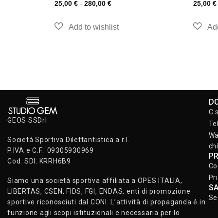
25,00
€
-
280,00
€
25,00
€
D
C.
GEOS SSDrl
Te
Wa
Società Sportiva Dilettantistica a r.l.
ch
P.IVA e C.F.: 09305930969
P
Cod. SDI: KRRH6B9
Co
Pr
Siamo una società sportiva affiliata a OPES ITALIA,
S
LIBERTAS, CSEN, FIDS, FGI, ENDAS, enti di promozione
Se
sportive riconosciuti dal CONI. L’attività di propaganda é in
funzione agli scopi istituzionali e necessaria per lo