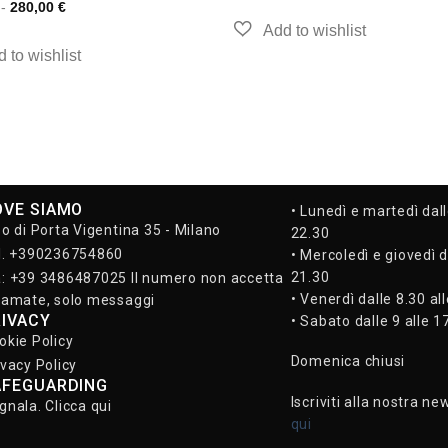
-
280,00
€
OVE SIAMO
• Lunedì e martedì dall
so di Porta Vigentina 35 - Milano
22.30
l. +390236754860
• Mercoledì e giovedì d
21.30
: +39 3486487025 Il numero non accetta
• Venerdì dalle 8.30 al
iamate, solo messaggi
RIVACY
• Sabato dalle 9 alle 1
okie Policy
Domenica chiusi
ivacy Policy
AFEGUARDING
Iscriviti alla nostra ne
gnala. Clicca qui
qui