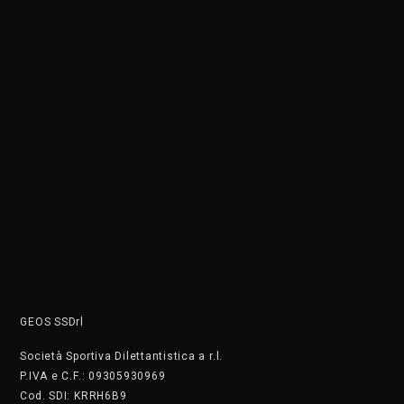
Società Sportiva Dilettantistica a r.l.
P.IVA e C.F.: 09305930969
Cod. SDI: KRRH6B9
Siamo una società sportiva affiliata a OPES ITALIA, LIBERTAS,
CSEN, FIDS, FGI, ENDAS, enti di promozione sportive riconosciuti
dal CONI. L’attività di propaganda é in funzione agli scopi
istituzionali e necessaria per lo sviluppo e la divulgazione dello
Sport dilettantistico nazionale.
ATTIVITÀ RISERVATE AI TESSERATI
DOVE SIAMO
C.so di Porta Vigentina 35 - Milano
Tel. +390236754860
Wa: +39 3486487025 Il numero non accetta chiamate, solo
messaggi
PRIVACY
Cookie Policy
Privacy Policy
SAFEGUARDING